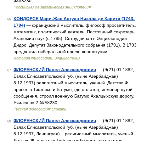
и&#8230; …
Российская педагогическая энциклопедия
КОНДОРСЕ Мари-Жан Антуан Никола де Карита (1743-
66
1794)
— французский мыслитель, философ просветитель,
математик, политический деятель. Постоянный секретарь
Академии наук (с 1785). Сотрудничал в Энциклопедии
Дидро. Депутат Законодательного собрания (1791). В 1793
предложил либеральный проект конституции …
История Философии: Энциклопедия
ФЛОРЕНСКИЙ Павел Александрович
— (9(21).01.1882,
67
Евлах Елисаветпольской губ. (ныне Азербайджан)
8.12.1937) религиозный мыслитель, ученый. Детство Ф.
провел в Тифлисе и Батуме, где его отец, инженер путей
сообщения, строил военную Батумо Ахалцыхскую дорогу.
Учился во 2 й&#8230; …
Русская философия: словарь
ФЛОРЕНСКИЙ Павел Александрович
— (9(21).01.1882,
68
Евлах Елисаветпольской губ. (ныне Азербайджан)
8.12.1937, Ленинград) религиозный мыслитель, ученый.
Детство Ф. провел в Тифлисе и Батуме, где его отец,