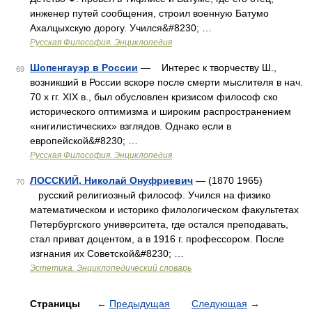
инженер путей сообщения, строил военную Батумо
Ахалцыхскую дорогу. Учился&#8230; …
Русская Философия. Энциклопедия
Шопенгауэр в России
— Интерес к творчеству Ш.,
69
возникший в России вскоре после смерти мыслителя в нач.
70 х гг. XIX в., был обусловлен кризисом философ ско
исторического оптимизма и широким распространением
«нигилистических» взглядов. Однако если в
европейской&#8230; …
Русская Философия. Энциклопедия
ЛОССКИЙ, Николай Онуфриевич
— (1870 1965)
70
русский религиозный философ. Учился на физико
математическом и историко филологическом факультетах
Петербургского университета, где остался преподавать,
стал приват доцентом, а в 1916 г. профессором. После
изгнания их Советской&#8230; …
Эстетика. Энциклопедический словарь
Страницы
←
Предыдущая
Следующая
→